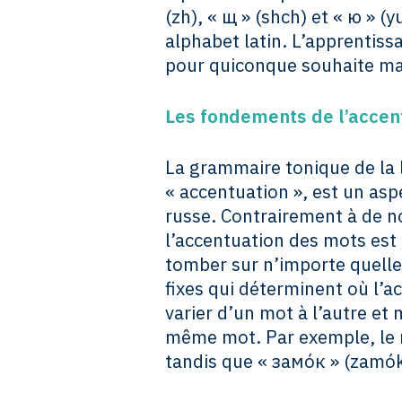
(zh), « щ » (shch) et « ю » (
alphabet latin. L’apprentis
pour quiconque souhaite maî
Les fondements de l’accen
La grammaire tonique de la 
« accentuation », est un asp
russe. Contrairement à de 
l’accentuation des mots est 
tomber sur n’importe quelle 
fixes qui déterminent où l’ac
varier d’un mot à l’autre et
même mot. Par exemple, le m
tandis que « замóк » (zamók)